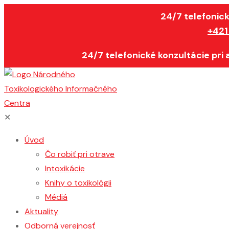
24/7 telefonick
+421
24/7 telefonické konzultácie pri
✕
Úvod
Čo robiť pri otrave
Intoxikácie
Knihy o toxikológii
Médiá
Aktuality
Odborná verejnosť