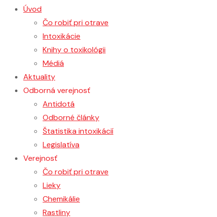
Úvod
Čo robiť pri otrave
Intoxikácie
Knihy o toxikológii
Médiá
Aktuality
Odborná verejnosť
Antidotá
Odborné články
Štatistika intoxikácií
Legislatíva
Verejnosť
Čo robiť pri otrave
Lieky
Chemikálie
Rastliny