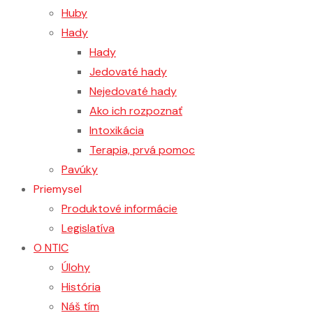
Huby
Hady
Hady
Jedovaté hady
Nejedovaté hady
Ako ich rozpoznať
Intoxikácia
Terapia, prvá pomoc
Pavúky
Priemysel
Produktové informácie
Legislatíva
O NTIC
Úlohy
História
Náš tím