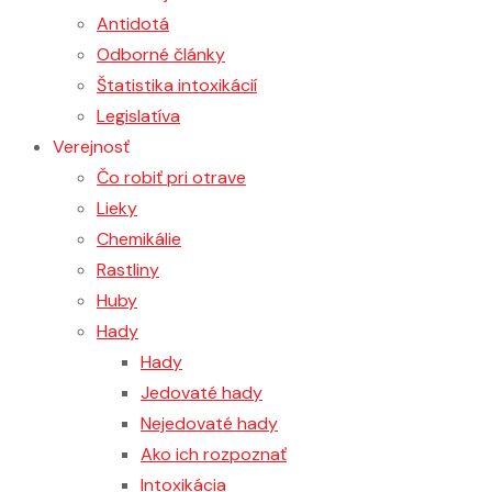
Antidotá
Odborné články
Štatistika intoxikácií
Legislatíva
Verejnosť
Čo robiť pri otrave
Lieky
Chemikálie
Rastliny
Huby
Hady
Hady
Jedovaté hady
Nejedovaté hady
Ako ich rozpoznať
Intoxikácia