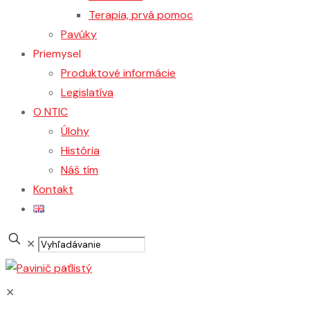
Terapia, prvá pomoc
Pavúky
Priemysel
Produktové informácie
Legislatíva
O NTIC
Úlohy
História
Náš tím
Kontakt
Vyhľadávanie
✕
✕