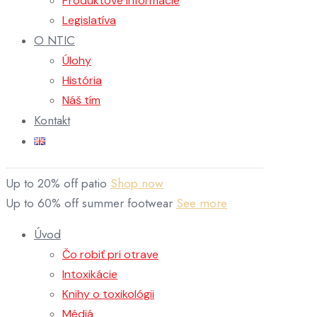
Produktové informácie
Legislatíva
O NTIC
Úlohy
História
Náš tím
Kontakt
Up to 20% off patio
Shop now
Up to 60% off summer footwear
See more
Úvod
Čo robiť pri otrave
Intoxikácie
Knihy o toxikológii
Médiá