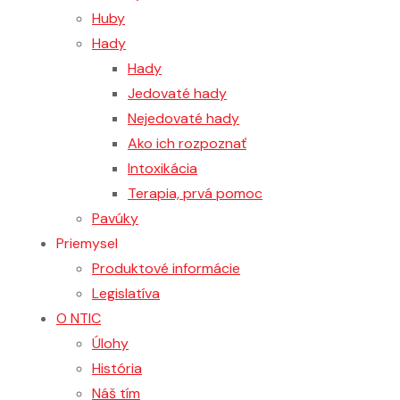
Huby
Hady
Hady
Jedovaté hady
Nejedovaté hady
Ako ich rozpoznať
Intoxikácia
Terapia, prvá pomoc
Pavúky
Priemysel
Produktové informácie
Legislatíva
O NTIC
Úlohy
História
Náš tím