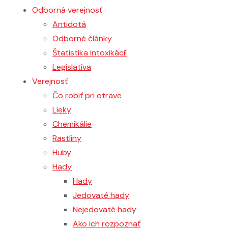
Odborná verejnosť
Antidotá
Odborné články
Štatistika intoxikácií
Legislatíva
Verejnosť
Čo robiť pri otrave
Lieky
Chemikálie
Rastliny
Huby
Hady
Hady
Jedovaté hady
Nejedovaté hady
Ako ich rozpoznať