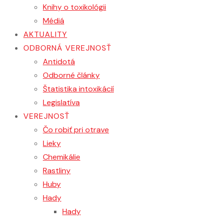
Knihy o toxikológii
Médiá
AKTUALITY
ODBORNÁ VEREJNOSŤ
Antidotá
Odborné články
Štatistika intoxikácií
Legislatíva
VEREJNOSŤ
Čo robiť pri otrave
Lieky
Chemikálie
Rastliny
Huby
Hady
Hady