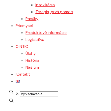
Intoxikácia
Terapia, prvá pomoc
Pavúky
Priemysel
Produktové informácie
Legislatíva
O NTIC
Úlohy
História
Náš tím
Kontakt
Vyhľadávanie
✕