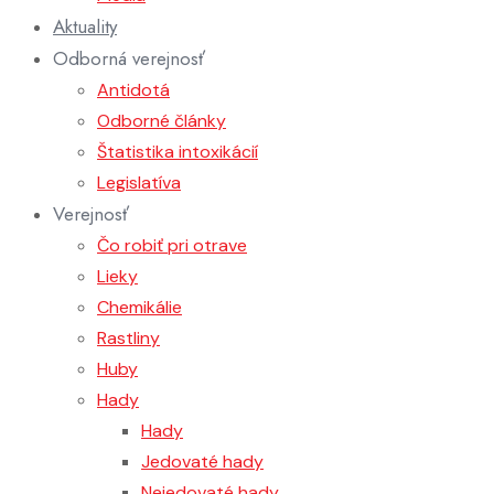
Aktuality
Odborná verejnosť
Antidotá
Odborné články
Štatistika intoxikácií
Legislatíva
Verejnosť
Čo robiť pri otrave
Lieky
Chemikálie
Rastliny
Huby
Hady
Hady
Jedovaté hady
Nejedovaté hady