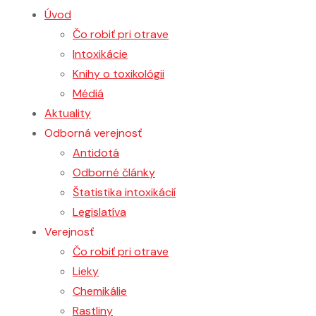
Úvod
Čo robiť pri otrave
Intoxikácie
Knihy o toxikológii
Médiá
Aktuality
Odborná verejnosť
Antidotá
Odborné články
Štatistika intoxikácií
Legislatíva
Verejnosť
Čo robiť pri otrave
Lieky
Chemikálie
Rastliny