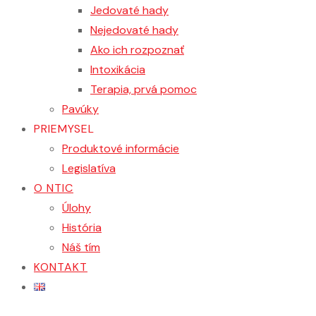
Jedovaté hady
Nejedovaté hady
Ako ich rozpoznať
Intoxikácia
Terapia, prvá pomoc
Pavúky
PRIEMYSEL
Produktové informácie
Legislatíva
O NTIC
Úlohy
História
Náš tím
KONTAKT