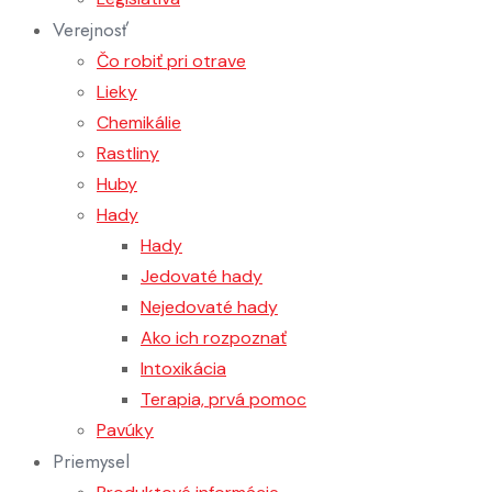
Verejnosť
Čo robiť pri otrave
Lieky
Chemikálie
Rastliny
Huby
Hady
Hady
Jedovaté hady
Nejedovaté hady
Ako ich rozpoznať
Intoxikácia
Terapia, prvá pomoc
Pavúky
Priemysel